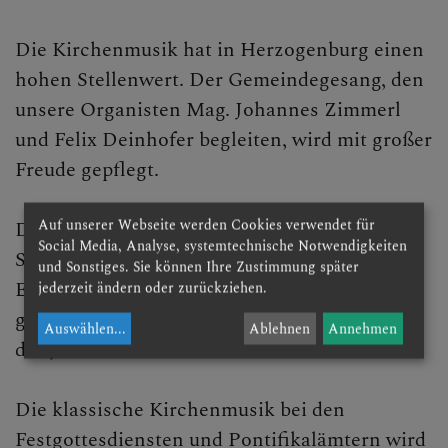
Die Kirchenmusik hat in Herzogenburg einen
hohen Stellenwert. Der Gemeindegesang, den
unsere Organisten Mag. Johannes Zimmerl
und Felix Deinhofer begleiten, wird mit großer
Freude gepflegt.
Auf unserer Webseite werden Cookies verwendet für
Das neue geistliche Lied wird musiziert vom
Social Media, Analyse, systemtechnische Notwendigkeiten
Singkreis. Dieser trägt die Firm- und
und Sonstiges. Sie können Ihre Zustimmung später
Erstkommuniongottesdienste mit und
jederzeit ändern oder zurückziehen.
gestalten die Familiengottesdienste im Lauf
Auswählen
...
Ablehnen
Annehmen
des Jahres.
Die klassische Kirchenmusik bei den
Festgottesdiensten und Pontifikalämtern wird