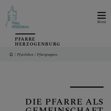
Menü
PFARRE
HERZOGENBURG
WAS MUSS ICH TUN,
WENN...
Pfarrleben
Pfarrgruppen
PFARRLEBEN
Personen
DIE PFARRE ALS
Gottesdienst- und
Veranstaltungsorte
GEMEINSCHAFT